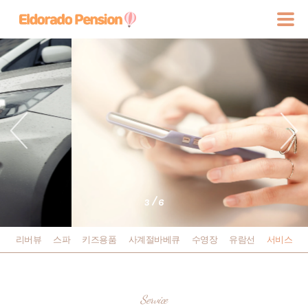
3
6
리버뷰
스파
키즈용품
사계절바베큐
수영장
유람선
서비스
Service